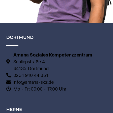
DORTMUND
Amana Soziales Kompetenzzentrum
Schliepstraße 4
44135 Dortmund
0231 910 44 351
info@amana-skz.de
Mo - Fr: 09:00 - 17:00 Uhr
HERNE